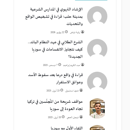
الإرشاد التربوي في المدارس الشرعية
بمدينة حلب؛ قراءة في تشخيص الواقع
والتحديات
رقية فياض
22 يوليو، 2026
الشرخ الطلابي في عهد النظام البائد..
كيف نتجاوز الانقسامات في سوريا
الجديدة؟
عبد الكريم إبراهيم
7 ديسمبر، 2025
قراءة في واقع درعا بعد سقوط الأسد
وعوائق الاستقرار
فتون استنبولي
23 أبريل، 2025
مواقف شريحة من المُجنّسين في تركيا
تجاه العودة إلى سوريا
فيصل الحجي
20 أبريل، 2025
اللقاء الأول مع سوريا