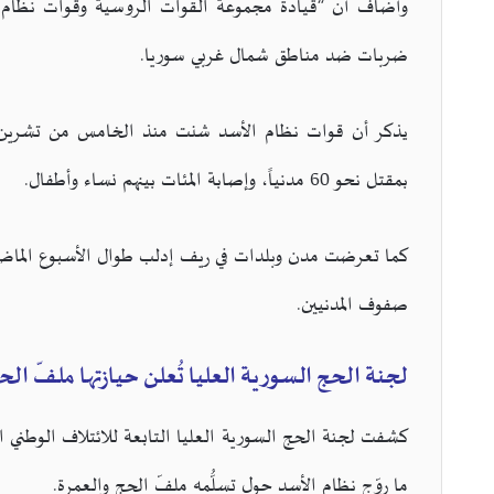
وأضاف أن “قيادة مجموعة القوات الروسية وقوات نظام الأس
ضربات ضد مناطق شمال غربي سوريا.
يذكر أن قوات نظام الأسد شنت منذ الخامس من تشرين 
بمقتل نحو 60 مدنياً، وإصابة المئات بينهم نساء وأطفال.
كما تعرضت مدن وبلدات في ريف إدلب طوال الأسبوع الم
صفوف المدنيين.
لجنة الحج السورية العليا تُعلن حيازتها ملفّ الحج
كشفت لجنة الحج السورية العليا التابعة للائتلاف الوطني 
ما روّج نظام الأسد حول تسلُّمه ملفّ الحج والعمرة.