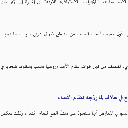
د ستتخذ “الإجراءات الاستباقية اللازمة”، في إشارة إلى نيّتها شن
الأول تصعيداً ضد العديد من مناطق شمال غربي سوريا، ما تسبب
اضي، لقصف من قبل قوات نظام الأسد وروسيا تسبب بسقوط ضحايا في
 في خلافٍ لما روّجه نظام الأسد:
السوري المعارض أنها ستحوذ على ملفّ الحج للعام المقبل، وذلك بعكس