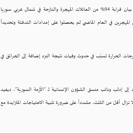
في سياق متصل، قال فريق “منسقو استجابة سوريا”، في بيان قرابة 94% من العائلات المهجرة والنازحة في شمال غربي سوريا
مواد التدفئة، مشيراً إلى أن 79 بالمئة من المهجرين في العام الماضي لم يحصلوا على إمدادات التدفئة وتحديداً
جات الحرارة تسبّب في حدوث وفيات نتيجة البرد إضافة إلى الحرائق في
إلى إدلب ونائب منسق الشؤون الإنسانية لـ “الأزمة السورية”، ديفيد
دين، إن خطة الاستجابة الإنسانية لسوريا للعام 2023 لا تزال أقلّ من الثلث، مشدداً على ضرورة تلبية الاحتياجات المتزايدة مع