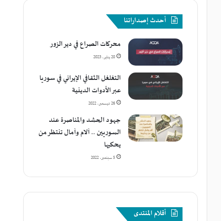
أحدث إصداراتنا
محركات الصراع في دير الزور
20 يناير، 2023
التغلغل الثقافي الإيراني في سوريا
عبر الأدوات الدينية
26 ديسمبر، 2022
جهود الحشد والمناصرة عند
السوريين .. آلام وآمال تنتظر من
يحكيها
5 سبتمبر، 2022
أقلام المنتدى