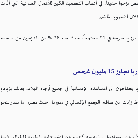
ب زيارته لإدلب، أفاد كاردين أن 68 ألف شخص نزحوا حديثاً، في أعقاب التصعيد الكبير للأعمال العدائية التي أثّرت
وأضاف أن مجموعة تنسيق وإدارة المخيمات سجّلت حركات نزوح خارجة في 91 مجتمعاً، حيث جاء 26 % من النازحين من منطقة
1 مليون شخص
15 مليون شخص في سوريا يحتاجون إلى المساعدة الإنسانية في جميع أرجاء البلاد، وذلك بزيادةٍ
ة أن زلازل فبراير/شباط زادت من تفاقم الوضع الإنساني في سوريا، حيث تضرّر ما يقدر بنحو
5,2 أسرة استفادت حتى الآن من المساعدات النقدية كجزء من الاستجابة الطارئة للزلزال، فيما