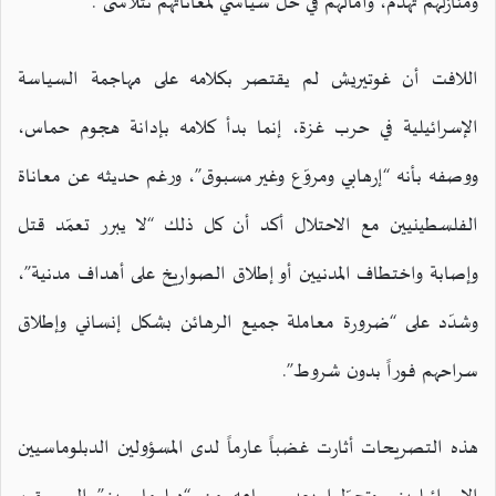
ومنازلهم تُهدّم، وآمالهم في حل سياسي لمعاناتهم تتلاشى”.
اللافت أن غوتيريش لم يقتصر بكلامه على مهاجمة السياسة
الإسرائيلية في حرب غزة، إنما بدأ كلامه بإدانة هجوم حماس،
ووصفه بأنه “إرهابي ومروّع وغير مسبوق”، ورغم حديثه عن معاناة
الفلسطينيين مع الاحتلال أكد أن كل ذلك “لا يبرر تعمّد قتل
وإصابة واختطاف المدنيين أو إطلاق الصواريخ على أهداف مدنية”،
وشدّد على “ضرورة معاملة جميع الرهائن بشكل إنساني وإطلاق
سراحهم فوراً بدون شروط”.
هذه التصريحات أثارت غضباً عارماً لدى المسؤولين الدبلوماسيين