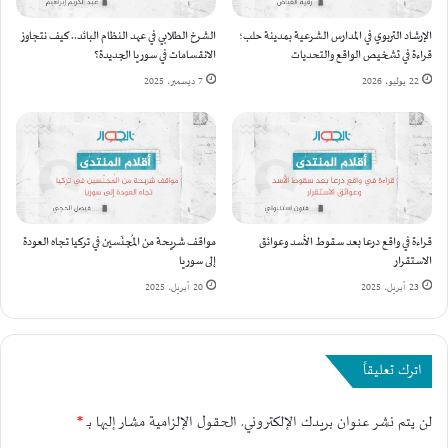
ع
ل
ا
"
الإرشاد التربوي في المدارس الشرعية بمدينة حلب؛
الشرخ الطلابي في عهد النظام البائد.. كيف نتجاوز
ل
تُ
قراءة في تشخيص الواقع والتحديات
الانقسامات في سوريا الجديدة؟
إ
ه
22 يوليو، 2026
7 ديسمبر، 2025
ن
ا
س
ج
ا
م
ن
م
ي
و
ب
ا
إ
ق
د
ع
قراءة في واقع درعا بعد سقوط الأسد وعوائق
مواقف شريحة من المُجنّسين في تركيا تجاه العودة
ل
ل
الاستقرار
إلى سوريا
ب
ن
23 أبريل، 2025
20 أبريل، 2025
.
ظ
.
ا
و
م
ق
ا
اترك تعليقاً
ص
ل
ف
أ
لن يتم نشر عنوان بريدك الإلكتروني.
الحقول الإلزامية مشار إليها بـ
*
إ
س