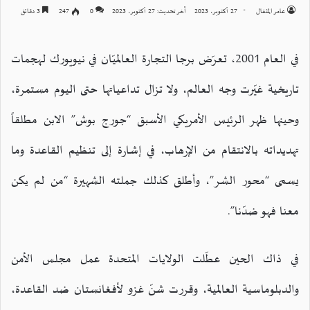
عامر المثقال
27 أكتوبر، 2023
آخر تحديث: 27 أكتوبر، 2023
0
247
3 دقائق
في العام 2001، تعرّض برجا التجارة العالميّان في نيويورك لهجمات
تاريخية غيّرت وجه العالم، ولا تزال تداعياتها حتى اليوم مستمرة،
وحينها ظهر الرئيس الأمريكي الأسبق “جورج بوش” الابن مطلقاً
تهديداته بالانتقام من الإرهاب، في إشارة إلى تنظيم القاعدة وما
يسمى “محور الشر”، وأطلق كذلك جملته الشهيرة “من لم يكن
معنا فهو ضدّنا”.
في ذاك الحين عطّلت الولايات المتحدة عمل مجلس الأمن
والدبلوماسية العالمية، وقررت شنّ غزو لأفغانستان ضد القاعدة،