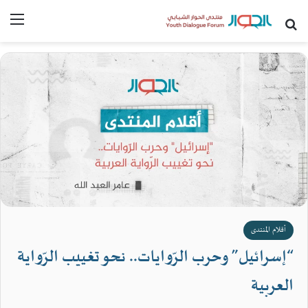
بحث عن
القا
أقلام المنتدى
“إسرائيل” وحرب الرّوايات.. نحو تغييب الرّواية
العربية