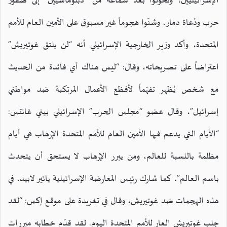
الإسرائيليين، وتحوّلوا بعد سماعه من “دبلوماسيين” إلى صقور
حرب ودُعاة دمار، وشنّوا هجوماً غير مسبوق على الأمين العام للأمم
المتحدة، وأكد وزير الخارجية الإسرائيلي أنه “لن يلتق غوتيريش”
اعتراضاً على تصريحاته، وقال: “ليس هناك أي فائدة من الحديث
مع شخص يُظهر تفهّماً لأفظع الأعمال المرتكبة ضد مواطني
إسرائيل”، وقال عضو “مجلس الحرب” الإسرائيلي بيني غانتس:
“الأيام التي يدعم فيها الأمين العام للأمم المتحدة الإرهاب هي أيام
مظلمة بالنسبة للعالم، ومن يبرر الإرهاب لا يستحق أن يتحدث
باسم العالم”، كما شارك رئيس المعارضة الإسرائيلية يائير لابيد، في
هذه الهجمات ضد غوتيريش، وقال في تغريدة على موقع إكس: “لقد
جلب غوتيريش العار للأمم المتحدة اليوم. لقد قدّم خطابه مبررات