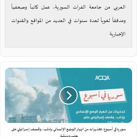
العربي من جامعة الفرات السورية، عمل كاتباً وصحفياً
ومدققاً لغوياً لعدة سنوات في العديد من المواقع والقنوات
الإخبارية
س
و
ر
ي
ا
ف
ي
أ
س
ب
سوريا في أسبوع: تحذيرات من انهيار الوضع الإنساني بإدلب.. وقصف إسرائيلي على
و
حلب ودمشق