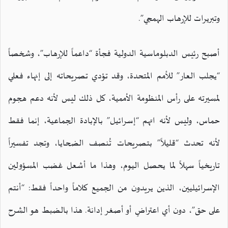
وتبريرات للإرهاب الهمجي”.
أصبح رئيس الدبلوماسية الدولية فجأة “داعماً للإرهاب”، وشخصاً
“يجلب العار” للأمم المتحدة، وقد تؤدي تصريحاته إلى إنهاء فعلي
لمسيرته على رأس المنظومة الأممية، كل ذلك ليس لأنه دعم هجوم
حماس، وليس لأنه اتهم “إسرائيل” بالإبادة الجماعية، إنما فقط
لأنه تحدث “قليلاً” بتصريحات تُنصف الضحايا، وتجد تفسيراً
تاريخياً سهلاً لما يحصل اليوم، وهذا ما أشعل غضب المسؤولين
الإسرائيليين، الذين يريدون من الجميع كلاماً واحداً فقط: “أنتم
على حق”، دون أي اعتراضٍ أو أصغر إدانة. هذا بالضبط هو الشرح