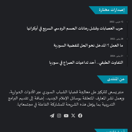
إصدارات مختارة
12 مارس، 2022
حرب العصابات وفشل رهانات الحسم الروسي السريع في أوكرانيا
26 يناير، 2022
ما العمل ؟ المدخل نحو الحل للقضية السورية
21 يناير، 2024
التفاوت الطبقي.. أحد تداعيات الصراع في سوريا
عن المنتدى
منبر يسعى للتركيز على معالجة قضايا الشباب السوري عبر الأدوات الحوارية،
ويعمل نشر المعارف المتعلقة بوسائل الإعلام الجديد، إضافة إلى تقديم البرامج
التدريبية بما يؤهل هذه الشريحة للمشاركة الفاعلة في مجتمعاتها.
فيسبوك
‫X
‫YouTube
انستقرام
تيلقرام