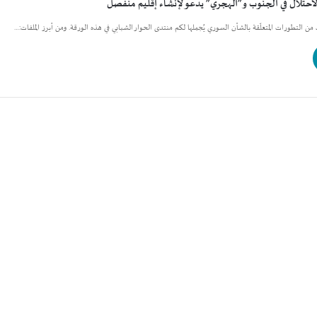
الاحتلال في الجنوب و”الهجري” يدعو لإنشاء إقليم منفصل
يد من التطورات المتعلّقة بالشأن السوري يُجملها لكم منتدى الحوار الشبابي في هذه الورقة. ومن أبرز الملفات:…