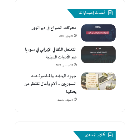
أحدث إصداراتنا
محركات الصراع في دير الزور
20 يناير، 2023
التغلغل الثقافي الإيراني في سوريا
عبر الأدوات الدينية
26 ديسمبر، 2022
جهود الحشد والمناصرة عند
السوريين .. آلام وآمال تنتظر من
يحكيها
5 سبتمبر، 2022
أقلام المنتدى