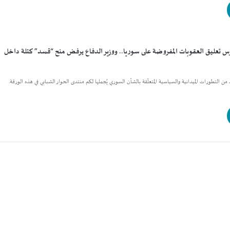
درس تعليق العقوبات المفروضة على سوريا.. ووزير الدفاع يرفض منح “قسد” كتلة داخل
يد من التطورات الميدانية والسياسية المتعلّقة بالشأن السوري يُجملها لكم منتدى الحوار الشبابي في هذه الورقة.