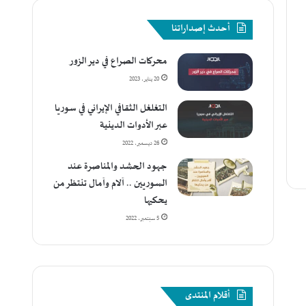
أحدث إصداراتنا
محركات الصراع في دير الزور
20 يناير، 2023
التغلغل الثقافي الإيراني في سوريا
عبر الأدوات الدينية
26 ديسمبر، 2022
جهود الحشد والمناصرة عند
السوريين .. آلام وآمال تنتظر من
يحكيها
5 سبتمبر، 2022
أقلام المنتدى