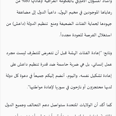
وأشاد المسؤول الأميركي بالحكومة العراقية لإعادتها 80% من
رعاياها الموجودين في مخيم الهول، داعياً الدول إلى مضاعفة
جهودها لحماية الفئات الضعيفة ومنع تنظيم الدولة (داعش) من
استغلال الفرصة للعودة مجدداً.
وتابع: “إعادة الفئات الهشة قبل أن تتعرض للتطرف ليست مجرد
عمل إنساني، بل هي ضربة حاسمة ضد قدرة تنظيم داعش على
إعادة تشكيل نفسه، واليوم، أنضم إليكم جميعاً في دعوة كل دولة
لديها محتجزون أو نازحون في سوريا لإعادة مواطنيها”.
كما أكد أن الولايات المتحدة ستواصل دعم التحالف وجميع الدول