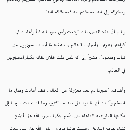
وشكركم إلى الله، صدقتم الله فصدقكم الله”.
وتابع أنّ هذه التضحيات “رفعت رأس سوريا عالياً وأعادت لها
كرامتها وعزتها، وأصابت العالم بالدهشة لما أبداه السوريون من
ثبات وصمود”، مشيراً إلى أنه لمس ذلك خلال لقائه بكبار المسؤولين
في العالم.
وأضاف: “سوريا لم تعد معزولة عن العالم، فقد أعادت وصل ما
انقطع وأثبتت أنها قادرة على تقديم الكثير، وها قد عادت سوريا إلى
مكانتها التاريخية الفاعلة بين الأمم، وكما نصرنا الله على أبشع
نظام عرفه التاريخ الحديث فإننا قادرون بإذن الله على بناء بلدنا