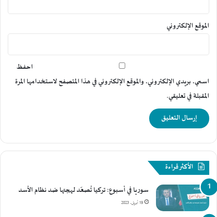
ن
ا
ل
الموقع الإلكتروني
ج
ي
ش
ا
احفظ
ل
اسمي، بريدي الإلكتروني، والموقع الإلكتروني في هذا المتصفح لاستخدامها المرة
س
المقبلة في تعليقي.
و
ر
ي
و
ق
و
ا
الأكثر قراءة
ت
"
ق
سوريا في أسبوع: تركيا تُصعّد لهجتها ضد نظام الأسد
س
19 أبريل، 2023
د