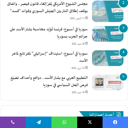
"
مجلس الشيوخ الأمريكي يُقرّ إلغاء قانون قيصر.. واتفاق
بوقف إطلاق النار بين الجيش السوري وقوات “قسد”
11 أكتوبر، 2025
سوريا في أسبوع: فرنسا تُؤيّد محاسبة بشار الأسد على
جرائم الحرب بسوريا
26 مايو، 2023
سوريا في أسبوع: استهداف “إسرائيلي” لمقر تابع لماهر
الأسد
14 أبريل، 2023
التطبيع العربي مع بشار الأسد.. دوافع وأهداف تضيّع
فرص الحل السياسي في سوريا
19 مايو، 2023
أحدث إصداراتنا