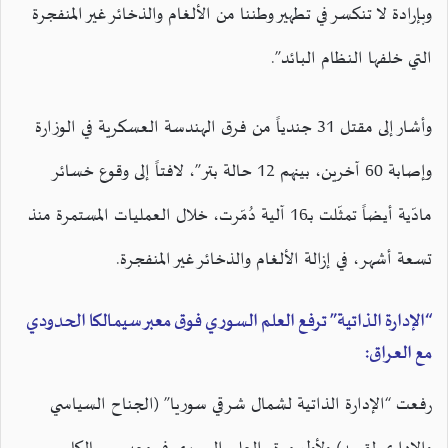
وبإرادة لا تنكسر في تطهير وطننا من الألغام والذخائر غير المنفجرة
التي خلفها النظام البائد”.
وأشار إلى مقتل 31 جندياً من فرق الهندسة العسكرية في الوزارة
وإصابة 60 آخرين، بينهم 12 حالة بتر”، لافتاً إلى وقوع خسائر
مادّية أيضاً تمثّلت بـ16 آلية دُمّرت، خلال العمليات المستمرة منذ
تسعة أشهر، في إزالة الألغام والذخائر غير المنفجرة.
“الإدارة الذاتية” ترفع العلم السوري فوق معبر سيمالكا الحدودي
مع العراق:
رفعت “الإدارة الذاتية لشمال شرقي سوريا” (الجناح السياسي