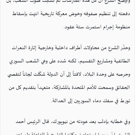
وأوضح الشرع أن كل هذه الممارسات لم تُسكِت صوت الشعب، بل
دفعته إلى تنظيم صفوفه وخوض معركة تاريخية انتهت بإسقاط
منظومة إجرام استمرت ستة عقود.
وحذّر الشرع من محاولات أطراف داخلية وخارجية إثارة النعرات
الطائفية ومشاريع التقسيم، لكنه شدد على وعي الشعب السوري
وحرصه على وحدة البلاد، لافتاً إلى أن الدولة شكّلت لجاناً لتقصي
الحقائق وسمحت للأمم المتحدة بالمشاركة، متعهداً بتقديم كل من
تورط في سفك دماء السوريين إلى العدالة.
وفي خطابه بإدلب بعد عودته من نيويورك، قال الرئيس أحمد