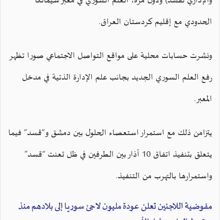
والإداري لقسد) ولأول مرة، العلم السوري في معبر سيمالكا
الحدودي مع إقليم كردستان العراق.
ونشرت حسابات محلية على مواقع التواصل الاجتماعي صورا تظهر
رفع العلم السوري الجديد بجانب علم الإدارة الذتية في مدخل
المعبر.
يتزامن ذلك مع استمرار استعصاء الحلول بين دمشق و”قسد” فيما
يتعلق بتنفيذ اتفاق 10 آذار بين الطرفين في ظل تعنت “قسد”
واستمرارها بالتهرب من التنفيذ.
مفوضية اللاجئين تعلن عودة مليون لاجئ سوريا إلى بلادهم منذ