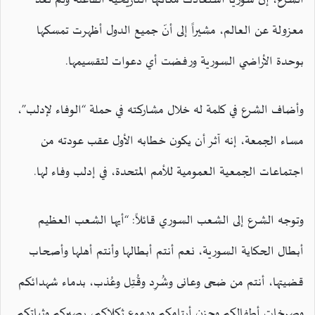
الشرع، إنّ سوريا استعادت مكانتها التاريخية الفاعلة ولم تعد
معزولة عن العالم، مشيراً إلى أنّ جميع الدول أظهرت تمسكها
بوحدة الأراضي السورية ورفضت أي دعوات لتقسيمها.
وأضاف الشرع في كلمة له خلال مشاركته في حملة “الوفاء لإدلب”،
مساء الجمعة، إنه آثر أن يكون خطابه الأول عقب عودته من
اجتماعات الجمعية العمومية للأمم المتحدة، في إدلب وفاء لها.
وتوجه الشرع إلى الشعب السوري قائلاً: “أيها الشعب العظيم
أبطال الحكاية السورية، نعم أنتم أبطالها وأنتم أهلها وأصحاب
قضيتها، أنتم من ضحى وعانى وشُرِد وقُتِل وعُذب، بدماء شهدائكم
وصرخات أطفالكم وحزن أيتامكم ودموع ثكلاكم، بصبركم وثباتكم