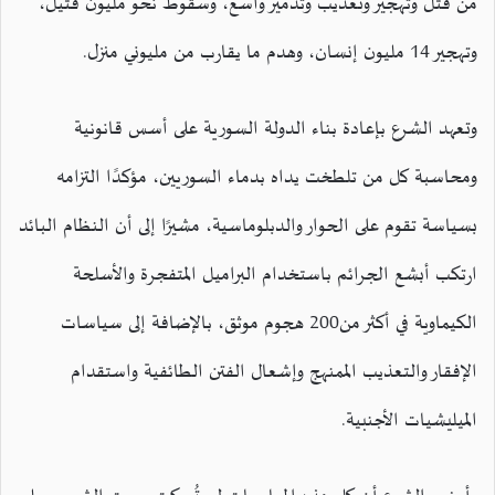
من قتل وتهجير وتعذيب وتدمير واسع، وسقوط نحو مليون قتيل،
وتهجير 14 مليون إنسان، وهدم ما يقارب من مليوني منزل.
وتعهد الشرع بإعادة بناء الدولة السورية على أسس قانونية
ومحاسبة كل من تلطخت يداه بدماء السوريين، مؤكدًا التزامه
بسياسة تقوم على الحوار والدبلوماسية، مشيرًا إلى أن النظام البائد
ارتكب أبشع الجرائم باستخدام البراميل المتفجرة والأسلحة
الكيماوية في أكثر من200 هجوم موثق، بالإضافة إلى سياسات
الإفقار والتعذيب الممنهج وإشعال الفتن الطائفية واستقدام
الميليشيات الأجنبية.