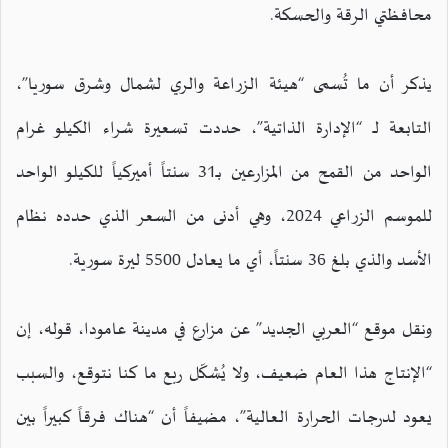
محافظتي الرقة والحسكة.
يذكر أن ما تُسمى “هيئة الزراعة والري لشمال وشرق سوريا”،
التابعة لـ “الإدارة الذاتية”، حددت تسعيرة شراء الكيلو غرام
الواحد من القمح من المزارعين بـ31 سنتاً أميركياً للكيلو الواحد
للموسم الزراعي 2024، وهي أدنى من السعر الذي حدده نظام
الأسد والذي بلغ 36 سنتاً، أي ما يعادل 5500 ليرة سورية.
ونقل موقع “العربي الجديد” عن مزارع في مدينة عامودا، قوله، إن
“الإنتاج هذا العام ضعيف، ولا يُشكّل ربع ما كنا نتوقع، والسبب
يعود لدرجات الحرارة العالية”، مضيفاً أن “هناك فرقاً كبيراً بين