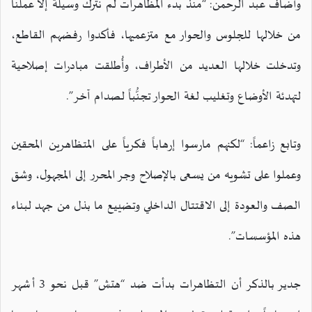
وأضاف عبد الرحمن: “منذ بدء المظاهرات لم نترك وسيلة إلا عملنا
من خلالها للجلوس والحوار مع متزعميها، فأكدوا رفضهم القاطع،
وتدخلت خلالها العديد من الأطراف، وأُطلقت مبادرات إصلاحية
لتهدئة الأوضاع وتغليب لغة الحوار تجنُّباً لصدام آخر”.
وتابع زاعماً: “لكنهم مارسوا إرهاباً فكرياً على المتظاهرين المحقين
وعملوا على تشويه من يسعى بالإصلاح وجر المحرر إلى المجهول، وشق
الصف والعودة إلى الاقتتال الداخلي وتضييع ما بذل من جهد لبناء
هذه المؤسسات”.
جدير بالذكر أن التظاهرات بدأت ضد “هتش” قبل نحو 3 أشهر