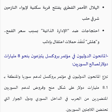
الهلال الأحمر القطري يفتتح قرية سكنية لإيواء النازحين
شرقي حلب
احتجاجات ضد “الإدارة الذاتية” بسبب سعر القمح..
و”هتش” تُنفّذ حملات اعتقال بإدلب
-المانحون الدوليون في مؤتمر بروكسل يتبرّعون بنحو 8 مليارات
دولار لصالح السوريين:
تبرّع المانحون الدوليون في مؤتمر بروكسل لدعم سوريا والمنطقة بـ
8.1 مليارات دولار على شكل منح وقروض لدعم السوريين
المتضررين من الحرب في الداخل السوري ودول الجوار التي
تحتضن اللاجئين السوريين.