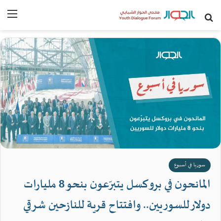
بحث عن
القا
سوريا في أسبوع
المانحون في بروكسل يتبرّعون بنحو 8 مليارات
دولار للسوريين.. وافتتاح قرية للنازحين شرقي