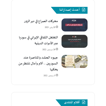
أحدث إصداراتنا
محركات الصراع في دير الزور
20 يناير، 2023
التغلغل الثقافي الإيراني في سوريا
عبر الأدوات الدينية
26 ديسمبر، 2022
جهود الحشد والمناصرة عند
السوريين .. آلام وآمال تنتظر من
يحكيها
5 سبتمبر، 2022
أقلام المنتدى