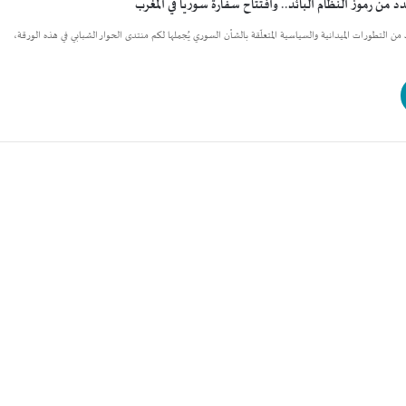
 من رموز النظام البائد.. وافتتاح سفارة سوريا في المغرب
يد من التطورات الميدانية والسياسية المتعلّقة بالشأن السوري يُجملها لكم منتدى الحوار الشبابي في هذه الورقة،