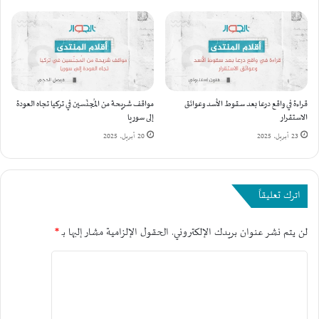
ن
ع
ت
م
خ
ل
ا
ي
ب
ة
ا
ج
ت
د
قراءة في واقع درعا بعد سقوط الأسد وعوائق
مواقف شريحة من المُجنّسين في تركيا تجاه العودة
ا
ي
الاستقرار
إلى سوريا
ل
د
23 أبريل، 2025
20 أبريل، 2025
ل
ة
ب
ف
ن
ي
ا
س
اترك تعليقاً
ن
و
ي
ر
لن يتم نشر عنوان بريدك الإلكتروني.
الحقول الإلزامية مشار إليها بـ
*
ة
ي
ع
ا
ا
ل
و
ى
س
ل
ا
ط
ت
ل
ر