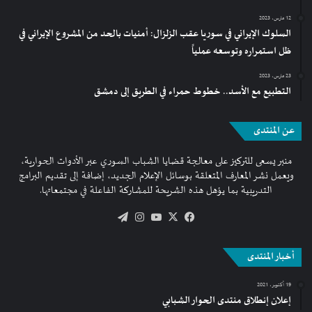
12 مارس، 2023
السلوك الإيراني في سوريا عقب الزلزال: أمنيات بالحد من المشروع الإيراني في
ظل استمراره وتوسعه عملياً
23 مارس، 2023
التطبيع مع الأسد.. خطوط حمراء في الطريق إلى دمشق
عن المنتدى
منبر يسعى للتركيز على معالجة قضايا الشباب السوري عبر الأدوات الحوارية،
ويعمل نشر المعارف المتعلقة بوسائل الإعلام الجديد، إضافة إلى تقديم البرامج
التدريبية بما يؤهل هذه الشريحة للمشاركة الفاعلة في مجتمعاتها.
فيسبوك
‫X
‫YouTube
انستقرام
تيلقرام
أخبار المنتدى
19 أكتوبر، 2021
إعلان إنطلاق منتدى الحوار الشبابي