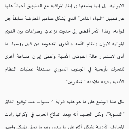
الإيرانية، بل إنما وضعتها في إطار المراقبة مع التضييق أحياناً عليها
عبر فصيل “اللواء الثامن” الذي يُشكل عناصر المعارضة سابقاً جل
قوامه، وهذا الأمر أفضى إلى حدوث نزاعاتٍ وصراعات بين القوى
الموالية لإيران ونظام الأسد والأخرى المدعومة من قبل روسيا، ما
أدى لاستمرار حالة الفوضى الأمنية وأعطى إيران مساحةً أخرى
للتحرك بأريحية في الجنوب السوري مستغلةً عمليات النظام
الأمنية بحجة ملاحقة “المطلوبين”.
ظل هذا الوضع على ما هو عليه قرابة 4 سنوات منذ توقيع اتفاق
“التسوية”، ولكن الجديد أنه وبعد اندلاع الحرب في أوكرانيا زادت
المخاوف الأردنية بشكلٍ أكبر على ما يبدو، وهو ما تجلى بشكلٍ واضح