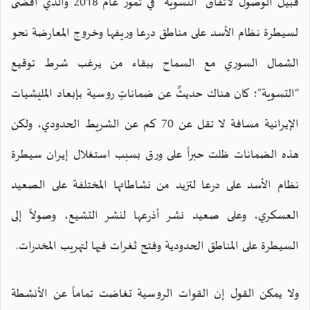
قُبيل الوصول لاتفاق “التسوية” في تموز عام 2018 والذي أفضى
لسيطرة نظام الأسد على مناطق درعا وريفها وخروج المعارضة نحو
الشمال السوري مع السماح ببقاء من يرغب شرط توقيع
“التسوية”؛ كان هناك حديثٌ عن ضماناتٍ روسية بإبعاد المليشيات
الإيرانية مسافة لا تقل عن 70 كم عن الشريط الحدودي، ولكن
هذه الضمانات ظلت حبراً على ورق بسبب استغلال إيران سيطرة
نظام الأسد على درعا لتزيد من نشاطاتها المختلفة على الصعيد
العسكري، وعلى صعيد نشر أذرعها لنشر التشيع، وصولاً إلى
السيطرة على المناطق الحدودية وفتح ثغرات فيها لتهريب المخدرات.
ولا يمكن القول إن القوات الروسية تغاضت تماماً عن الأنشطة