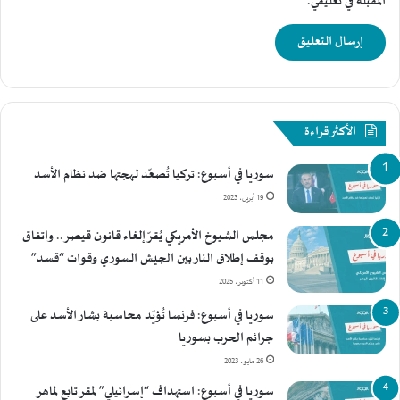
المقبلة في تعليقي.
الأكثر قراءة
سوريا في أسبوع: تركيا تُصعّد لهجتها ضد نظام الأسد
19 أبريل، 2023
مجلس الشيوخ الأمريكي يُقرّ إلغاء قانون قيصر.. واتفاق
بوقف إطلاق النار بين الجيش السوري وقوات “قسد”
11 أكتوبر، 2025
سوريا في أسبوع: فرنسا تُؤيّد محاسبة بشار الأسد على
جرائم الحرب بسوريا
26 مايو، 2023
سوريا في أسبوع: استهداف “إسرائيلي” لمقر تابع لماهر