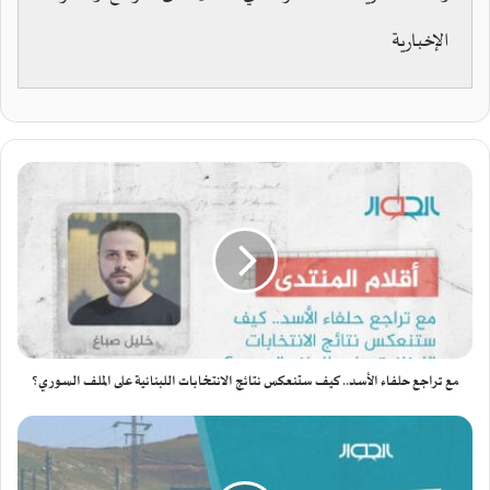
الإخبارية
م
ع
ت
ر
ا
ج
ع
ح
ل
ف
مع تراجع حلفاء الأسد.. كيف ستنعكس نتائج الانتخابات اللبنانية على الملف السوري؟
ا
ء
س
ا
و
ل
ر