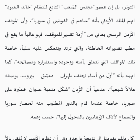
التوتر، بل إن عضو “مجلس الشعب” التابع للنظام “خالد العبود”
اتهم الملك الأردني بأنه “ساهم في الفوضى في سوريا”، وأن الموقف
الأردن الرسمي يعاني من “أزمة تقدير للموقف، فهو غالباً ما يقع في
مطب تقديراته الخاطئة، والتي ترتد وتنعكس عليه سلباً، خاصة
تلك المواقف التي تتعلق بأمنه ووجوده واستقراره ومصالحه”، كما
اتهمه بأنه “أول من أساء لحلف طهران – دمشق – بيروت، بوصفه
هلالاً شيعياً”، مدعياً أن الأردن “شكّل منصة عدوان خطيرة على
سوريا، خاصة عندما قام بالدور المطلوب منه لحصار سوريا
والسماح لآلاف الإرهابيين بالدخول إليها”، حسب زعمه.
كل ذلك يقودنا إلى نتيجة واحدة وهي أن نظام الأسد لا يُلقي بالاً