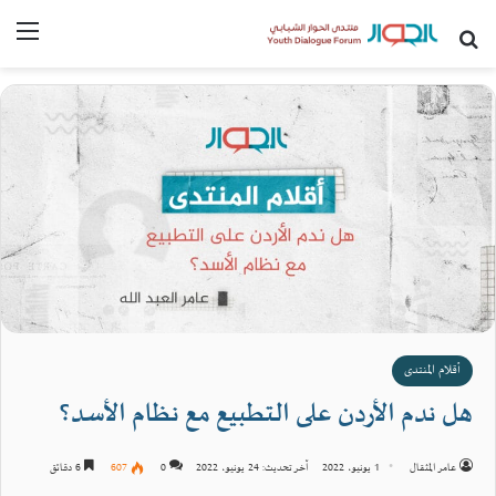
بحث عن
القا
أقلام المنتدى
هل ندم الأردن على التطبيع مع نظام الأسد؟
عامر المثقال
1 يونيو، 2022
آخر تحديث: 24 يونيو، 2022
0
607
6 دقائق