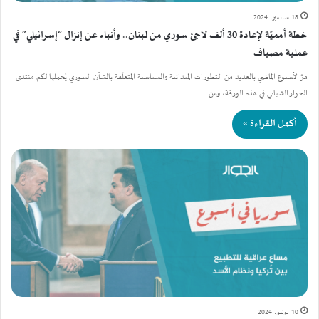
18 سبتمبر، 2024
خطة أمميّة لإعادة 30 ألف لاجئ سوري من لبنان.. وأنباء عن إنزال “إسرائيلي” في
عملية مصياف
مرَّ الأسبوع الماضي بالعديد من التطورات الميدانية والسياسية المتعلّقة بالشأن السوري يُجملها لكم منتدى
الحوار الشبابي في هذه الورقة، ومن…
أكمل القراءة »
10 يونيو، 2024