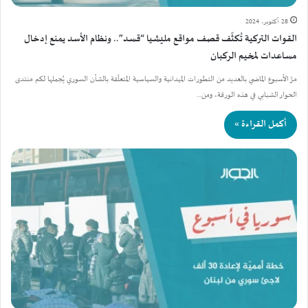
28 أكتوبر، 2024
القوات التركية تُكثّف قصف مواقع مليشيا “قسد”.. ونظام الأسد يمنع إدخال
مساعدات لمخيم الركبان
مرَّ الأسبوع الماضي بالعديد من التطورات الميدانية والسياسية المتعلّقة بالشأن السوري يُجملها لكم منتدى
الحوار الشبابي في هذه الورقة، ومن…
أكمل القراءة »