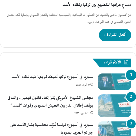
مساعٍ عراقية للتطبيع بين تركيا ونظام الأسد
مرَّ الأسبوع الماضي بالعديد من التطورات الميدانية والسياسية المتعلّقة بالشأن السوري يُجملها لكم منتدى
الحوار الشبابي في هذه الورقة، ومن…
أكمل القراءة »
الأكثر قراءة
سوريا في أسبوع: تركيا تُصعّد لهجتها ضد نظام الأسد
19 أبريل، 2023
مجلس الشيوخ الأمريكي يُقرّ إلغاء قانون قيصر.. واتفاق
بوقف إطلاق النار بين الجيش السوري وقوات “قسد”
11 أكتوبر، 2025
سوريا في أسبوع: فرنسا تُؤيّد محاسبة بشار الأسد على
جرائم الحرب بسوريا