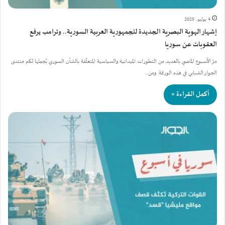
4 يوليو، 2025
إشهار الهوية البصرية الجديدة للجمهورية العربية السورية.. وترامب يرفع
العقوبات عن سوريا
مرَّ الأسبوع الماضي بالعديد من التطورات الميدانية والسياسية المتعلّقة بالشأن السوري يُجملها لكم منتدى
الحوار الشبابي في هذه الورقة. ومن…
أكمل القراءة »