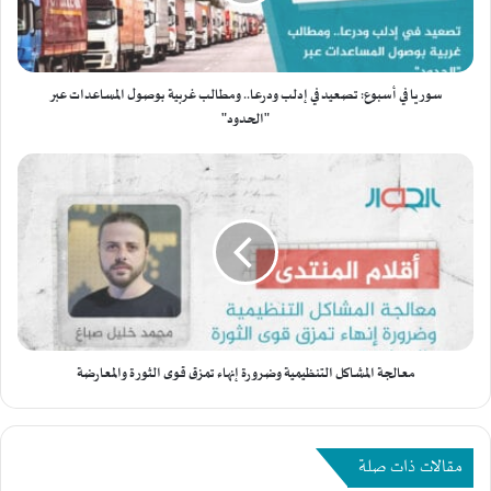
ف
ي
أ
س
ب
سوريا في أسبوع: تصعيد في إدلب ودرعا.. ومطالب غربية بوصول المساعدات عبر
و
"الحدود"
ع
:
م
ت
ع
ص
ا
ع
ل
ي
ج
د
ة
ف
ا
ي
ل
إ
م
د
ش
معالجة المشاكل التنظيمية وضرورة إنهاء تمزق قوى الثورة والمعارضة
ل
ا
ب
ك
و
ل
د
ا
مقالات ذات صلة
ر
ل