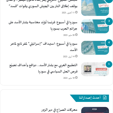
مجلس الشيوخ الأمريكي يُقرّ إلغاء قانون قيصر.. واتفاق
بوقف إطلاق النار بين الجيش السوري وقوات “قسد”
11 أكتوبر، 2025
سوريا في أسبوع: فرنسا تُؤيّد محاسبة بشار الأسد على
جرائم الحرب بسوريا
26 مايو، 2023
سوريا في أسبوع: استهداف “إسرائيلي” لمقر تابع لماهر
الأسد
14 أبريل، 2023
التطبيع العربي مع بشار الأسد.. دوافع وأهداف تضيّع
فرص الحل السياسي في سوريا
19 مايو، 2023
أحدث إصداراتنا
محركات الصراع في دير الزور